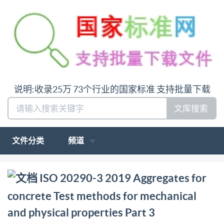
说明:收录25万 73个行业的国家标准 支持批量下载
文库搜索
文件分类
频道
问:哪里下载ISO 20290-3 2019 Aggregates for
ISO 20290-3 2019 Aggregates for
concrete Test methods for mechanical and physical
concrete Test methods for mechanical
properties Part 3 Determination of aggregate
and physical properties Part 3
crushing value (ACV)答:请联系微信:siduwenku