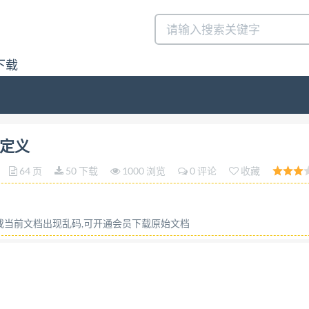
下载
答:请联系微信:siduwenku
其定义
64 页
50 下载
1000 浏览
0 评论
收藏
容或当前文档出现乱码,可开通会员下载原始文档