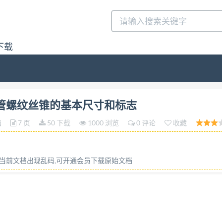
下载
管螺纹丝锥的基本尺寸和标志答:请联系微信:siduwenku
柱和圆锥管螺纹丝锥的基本尺寸和标志
档
7 页
50 下载
1000 浏览
0 评论
收藏
或当前文档出现乱码,可开通会员下载原始文档