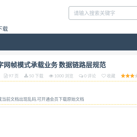
下载
字网帧模式承载业务 数据链路层规范答:请联系微信:siduwenk
合业务数字网帧模式承载业务 数据链路层规范
97 页
50 下载
1000 浏览
0 评论
收藏
容或当前文档出现乱码,可开通会员下载原始文档