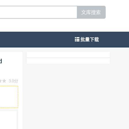
文库搜索
批量下载
s Part 3 Determination of aggregate crushing
d
3.0分